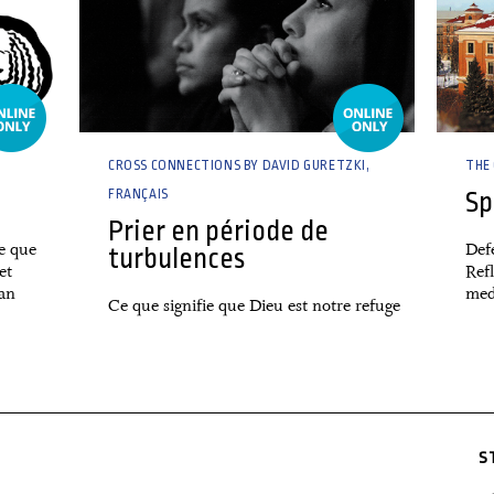
CROSS CONNECTIONS BY DAVID GURETZKI
THE
FRANÇAIS
Sp
Prier en période de
de que
Def
turbulences
et
Ref
an
med
Ce que signifie que Dieu est notre refuge
S