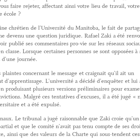
us faire rejeter, affectant ainsi votre lieu de travail, votre
 école ?
e chrétien de l'Université du Manitoba, le fait de partag
me devenu une question juridique. Rafael Zaki a été renv
oir publié ses commentaires pro-vie sur les réseaux socia
en classe. Lorsque certaines personnes se sont opposées à 
s d'une journée.
 plaintes concernant le message et craignait qu'il ait un
 d'apprentissage. L'université a décidé d'enquêter et lui 
 en produisant plusieurs versions préliminaires pour exame
victions. Malgré ces tentatives d'excuses, il a été jugé « 
rsitaire et a été expulsé.
ibunaux. Le tribunal a jugé raisonnable que Zaki croie qu'un
artial et que le comité n'avait pas tenu compte de ses droit
te, ainsi que des valeurs de la Charte qui sous-tendent ces