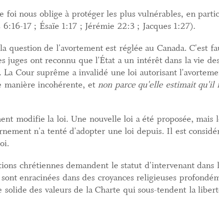
foi nous oblige à protéger les plus vulnérables, en parti
6:16-17 ; Ésaïe 1:17 ; Jérémie 22:3 ; Jacques 1:27).
a question de l'avortement est réglée au Canada. C'est fau
 juges ont reconnu que l'État a un intérêt dans la vie des 
r. La Cour suprême a invalidé une loi autorisant l'avorteme
de manière incohérente, et
non parce qu'elle estimait qu'il
ment modifie la loi. Une nouvelle loi a été proposée, mais l
nement n'a tenté d'adopter une loi depuis. Il est consid
oi.
ions chrétiennes demandent le statut d'intervenant dans l'
 sont enracinées dans des croyances religieuses profondéme
 solide des valeurs de la Charte qui sous-tendent la liberté