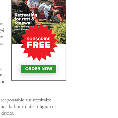
er
oyé
ux.
sa
a
n,
non
 responsable universitaire
s à la liberté de religion et
 droits.