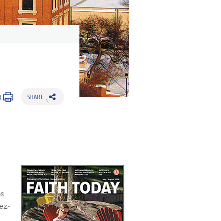
SHARE
R
os
ez-