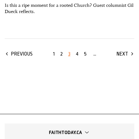
Is this a ripe moment for a rooted Church? Guest columnist Gil
Dueck reflects.
1
2
3
4
5
...
PREVIOUS
NEXT
FAITHTODAY.CA