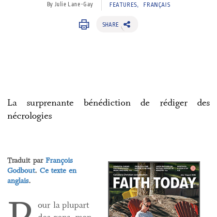
By Julie Lane-Gay
FEATURES
FRANÇAIS
SHARE
La surprenante bénédiction de rédiger des
nécrologies
Traduit par
François
Godbout
.
Ce texte en
anglais
.
our la plupart