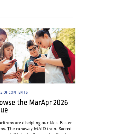
ch, 2026
LE OF CONTENTS
owse the MarApr 2026
sue
rithms are discipling our kids. Easter
ms. The runaway MAiD train. Sacred