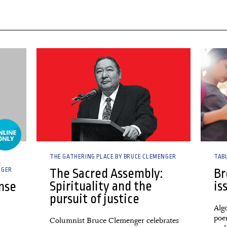
07 March, 2026
09 Mar
THE GATHERING PLACE BY BRUCE CLEMENGER
TAB
NGER
The Sacred Assembly:
Br
Spirituality and the
is
nse
pursuit of justice
Algo
poe
Columnist Bruce Clemenger celebrates