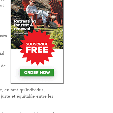
 et
usés
ial
 de
t, en tant qu'individus,
uste et équitable entre les