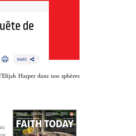
quête de
SHARE
d'Elijah Harper dans nos sphères
ts
vre