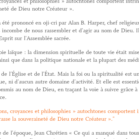
 croyances et philosophies » autochtones comportent intr
neté de Dieu notre Créateur ».
été prononcé en oji-cri par Alan B. Harper, chef religieux
s incombe de nous rassembler et d'agir au nom de Dieu. Il
Esprit sur l'Assemblée sacrée.
e laïque : la dimension spirituelle de toute vie était mise
insi que dans la politique nationale et la plupart des médi
e l'Église et de l'État. Mais la foi ou la spiritualité est 
ue, ni d'aucun autre domaine d'activité. Et elle est essenti
commis au nom de Dieu, en traçant la voie à suivre grâce à 
ce.
ions, croyances et philosophies » autochtones comportent
rasse la souveraineté de Dieu notre Créateur ».
 de l'époque, Jean Chrétien « Ce qui a manqué dans tous 