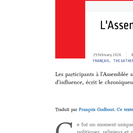
L'Assem
25 February 2026
FRANÇAIS
THE GATHER
Les participants à l'Assemblée 
d'influence, écrit le chronique
Traduit par
François Godbout
.
Ce texte
C
e fut un moment unique 
politiques, religieux et 