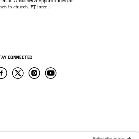
 small. Obstacles & opportunities for
en in church. FT inter...
TAY CONNECTED