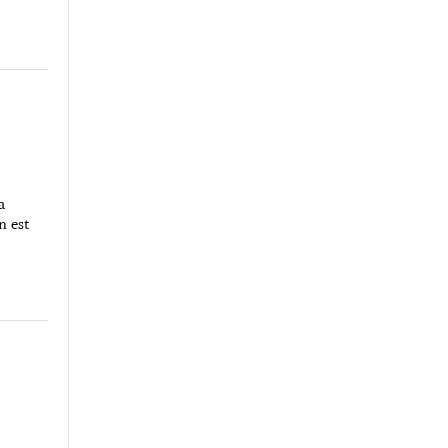
a
n est