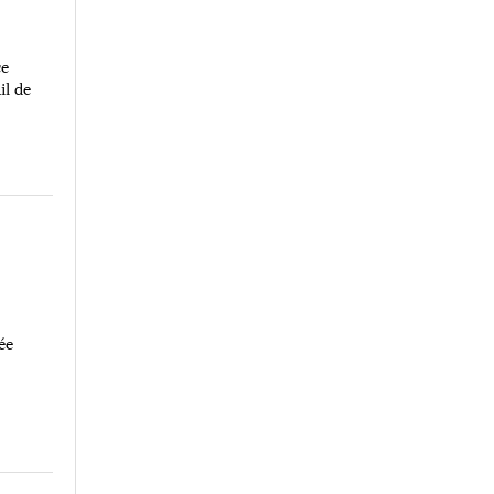
ce
il de
ée