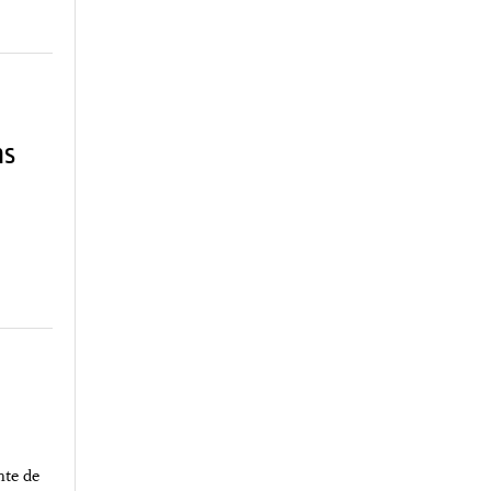
ns
nte de